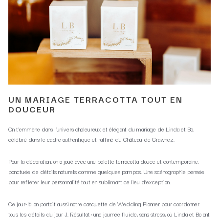
UN MARIAGE TERRACOTTA TOUT EN
DOUCEUR
On t’emmène dans l’univers chaleureux et élégant du mariage de Linda et Bo,
célébré dans le cadre authentique et raffiné du Château de Crawhez.
Pour la décoration, on a joué avec une palette terracotta douce et contemporaine,
ponctuée de détails naturels comme quelques pampas. Une scénographie pensée
pour refléter leur personnalité tout en sublimant ce lieu d’exception.
Ce jour-là, on portait aussi notre casquette de Wedding Planner pour coordonner
tous les détails du jour J. Résultat : une journée fluide, sans stress, où Linda et Bo ont