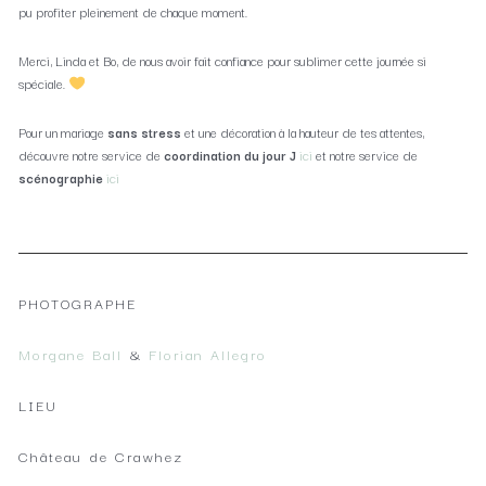
pu profiter pleinement de chaque moment.
Merci, Linda et Bo, de nous avoir fait confiance pour sublimer cette journée si
spéciale.
Pour un mariage
sans stress
et une décoration à la hauteur de tes attentes,
découvre notre service de
coordination du jour J
ici
et notre service de
scénographie
ici
PHOTOGRAPHE
Morgane Ball
&
Florian Allegro
LIEU
Château de Crawhez