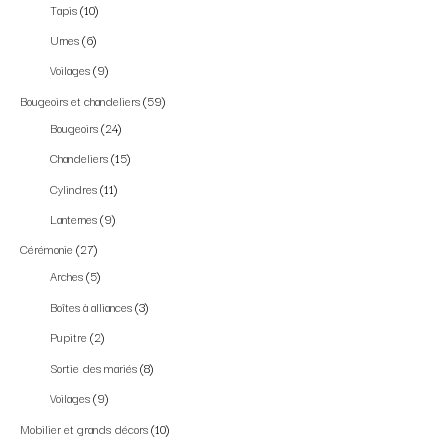
Tapis
10
Urnes
6
Voilages
9
Bougeoirs et chandeliers
59
Bougeoirs
24
Chandeliers
15
Cylindres
11
Lanternes
9
Cérémonie
27
Arches
5
Boîtes à alliances
3
Pupitre
2
Sortie des mariés
8
Voilages
9
Mobilier et grands décors
10