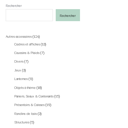
Rechercher
Rechercher
Autres accessoires
124
Cadres et affiches
13
Coussins & Plaids
7
Divers
7
Jeux
3
Lanternes
9
Objets à thème
18
Paniers, Seaux & Contenants
15
Présentoirs & Caisses
19
Rondins de bois
3
Structures
5