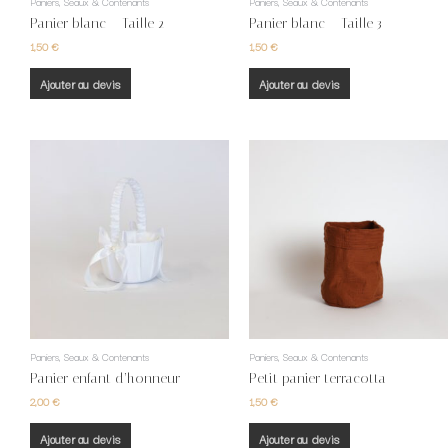
Paniers, Seaux & Contenants
Paniers, Seaux & Contenants
Panier blanc – Taille 2
Panier blanc – Taille 3
1,50
€
1,50
€
Ajouter au devis
Ajouter au devis
Paniers, Seaux & Contenants
Paniers, Seaux & Contenants
Panier enfant d’honneur
Petit panier terracotta
2,00
€
1,50
€
Ajouter au devis
Ajouter au devis