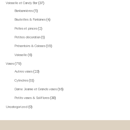
Vaisselle et Candy Bar
37
Bonbonnières
5
Bouteilles & Fontaines
4
Pelles et pinces
2
Petites décoration
1
Présentoirs & Caisses
19
Vaisselle
6
Vases
79
Autres vases
23
Cylindres
11
Dame Jeanne et Grands vases
16
Petits vases & Soliflores
30
Uncategorized
0