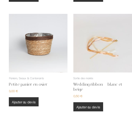
Paniers, Seaux & Contenants
Sortie des mariés
Petite panier en osier
Wedding ribbon – blanc et
beige
3,00
€
0,50
€
Ajouter au devis
Ajouter au devis