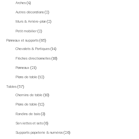
Arches
4
Autres décorations
2
Murs & Arrière-plan
2
Petit mobilier
2
Panneaux et supports
65
Chevalets & Portiques
14
Flèches directionnelles
18
Panneaux
21
Plans de table
12
Tables
57
Chemins de table
10
Plans de table
12
Rondins de bois
3
Serviettes et sets
6
Supports papeterie & numéros
26