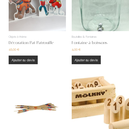
Objets à thème
Bouteilles & Fontaines
Décoration Pat Patrouille
Fontaine à boissons
45,00
€
4,00
€
Ajouter au devis
Ajouter au devis