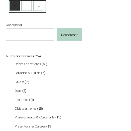
1
2
→
Rechercher
Rechercher
Autres accessoires
124
Cadres et affiches
13
Coussins & Plaids
7
Divers
7
Jeux
3
Lanternes
9
Objets à thème
18
Paniers, Seaux & Contenants
15
Présentoirs & Caisses
19