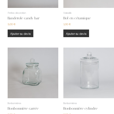
Petites décoration
Vaisselle
Banderole candy bar
Bol en céramique
3,00
€
1,00
€
Ajouter au devis
Ajouter au devis
Bonbonnières
Bonbonnières
Bonbonnière carrée
Bonbonnière cylindre