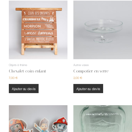
Objets à thème
Autres vases
Chevalet coin enfant
Compotier en verre
7,00
€
2,00
€
Ajouter au devis
Ajouter au devis