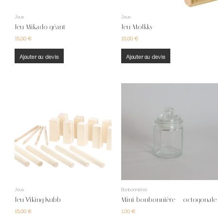
Jeux
Jeux
Jeu Mikado géant
Jeu Molkky
15,00
€
15,00
€
Ajouter au devis
Ajouter au devis
Jeux
Bonbonnières
Jeu Viking Kubb
Mini bonbonnière – octogonale
15,00
€
1,00
€