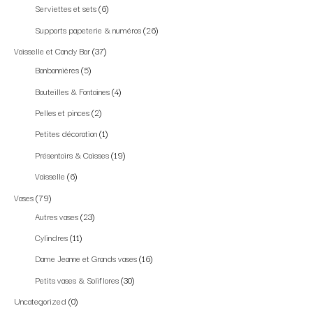
Serviettes et sets
6
Supports papeterie & numéros
26
Vaisselle et Candy Bar
37
Bonbonnières
5
Bouteilles & Fontaines
4
Pelles et pinces
2
Petites décoration
1
Présentoirs & Caisses
19
Vaisselle
6
Vases
79
Autres vases
23
Cylindres
11
Dame Jeanne et Grands vases
16
Petits vases & Soliflores
30
Uncategorized
0