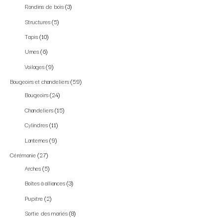
Rondins de bois
3
Structures
5
Tapis
10
Urnes
6
Voilages
9
Bougeoirs et chandeliers
59
Bougeoirs
24
Chandeliers
15
Cylindres
11
Lanternes
9
Cérémonie
27
Arches
5
Boîtes à alliances
3
Pupitre
2
Sortie des mariés
8