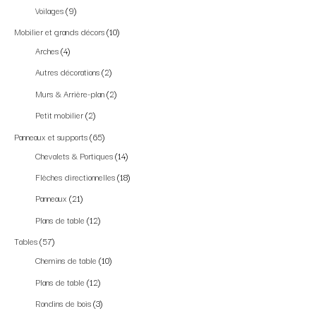
Voilages
9
Mobilier et grands décors
10
Arches
4
Autres décorations
2
Murs & Arrière-plan
2
Petit mobilier
2
Panneaux et supports
65
Chevalets & Portiques
14
Flèches directionnelles
18
Panneaux
21
Plans de table
12
Tables
57
Chemins de table
10
Plans de table
12
Rondins de bois
3