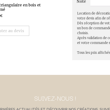
Note
triangulaire en bois et
amé
Location de décorati
€
votre devis afin de 
Dès réception de vot
un bon de commande r
uter au devis
choisis.
Après validation de c
et votre commande se
Tous les prix affichés
SUIVEZ-NOUS !
NIÈRES ACTUALITÉS ET DÉCOUVRIR NOS CRÉATIONS, SUIVE