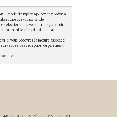
on – Mode d’emploi: Ajoutez ce produit à
réaliser une pré-commande.
re sélection nous vous ferons parvenir
eprenant le récapitulatif des articles
elui-ci vous recevrez la facture associée
ra validée dès réception du paiement.
 sont tvac.
Z-NOUS SUR LES RÉSEAUX SOCIAUX !