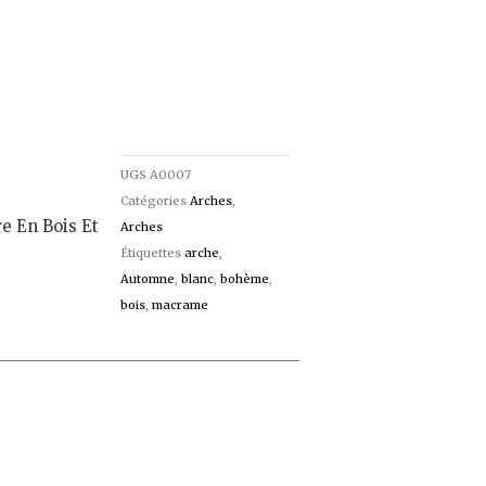
UGS
A0007
Catégories
Arches
,
e En Bois Et
Arches
Étiquettes
arche
,
Automne
,
blanc
,
bohème
,
bois
,
macrame