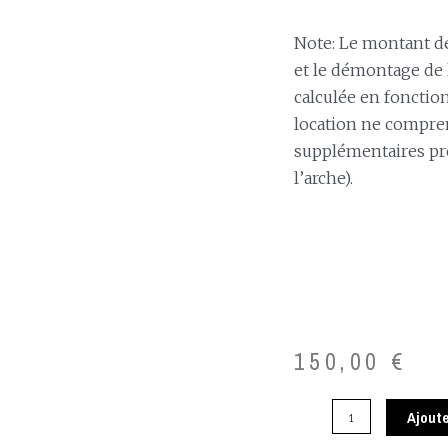
Note: Le montant d
et le démontage de l
calculée en fonctio
location ne compren
supplémentaires pr
l’arche).
150,00
€
Ajoute