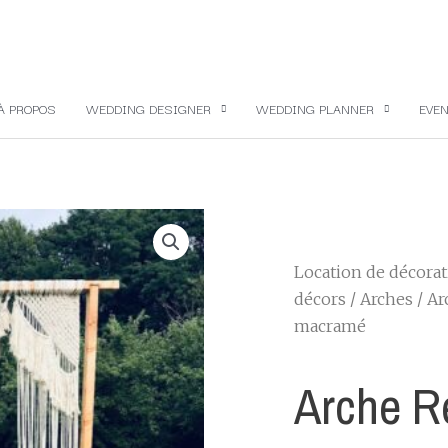
À PROPOS
WEDDING DESIGNER
WEDDING PLANNER
EVEN
Location de décora
décors
/
Arches
/ Ar
macramé
Arche R