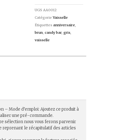
UGS
AA0012
Catégorie
Vaisselle
Étiquettes
anniversaire
,
brun
,
candy bar
,
gris
,
vaisselle
on – Mode d’emploi: Ajoutez ce produit à
réaliser une pré-commande.
re sélection nous vous ferons parvenir
eprenant le récapitulatif des articles