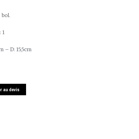
 bol.
 1
m – D: 15,5cm
r au devis