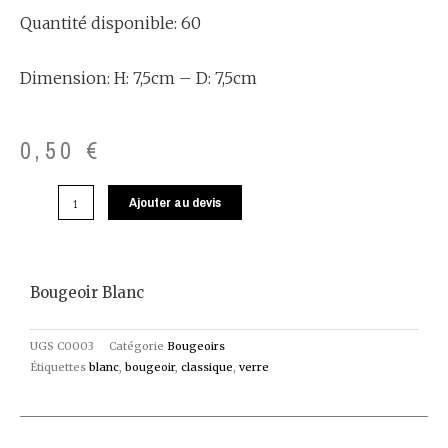
Quantité disponible: 60
Dimension: H: 7,5cm – D: 7,5cm
0,50
€
Ajouter au devis
Bougeoir Blanc
UGS
C0003
Catégorie
Bougeoirs
Étiquettes
blanc
,
bougeoir
,
classique
,
verre