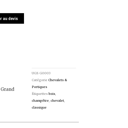
r au devis
UGS
G0003
Catégorie
Chevalets &
Portiques
– Grand
Étiquettes
bois
,
champêtre
,
chevalet
,
classique