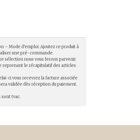
on – Mode d’emploi: Ajoutez ce produit à
réaliser une pré-commande.
re sélection nous vous ferons parvenir
eprenant le récapitulatif des articles
elui-ci vous recevrez la facture associée
ra validée dès réception du paiement.
 sont tvac.