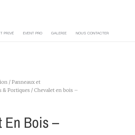
T PRIVÉ
EVENT PRO
GALERIE
NOUS CONTACTER
tion
/
Panneaux et
s & Portiques
/ Chevalet en bois –
t En Bois –