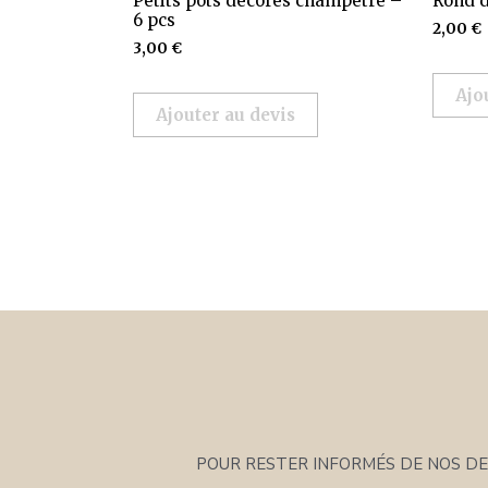
Petits pots décorés champêtre –
Rond d
6 pcs
2,00
€
3,00
€
Ajo
Ajouter au devis
POUR RESTER INFORMÉS DE NOS DER