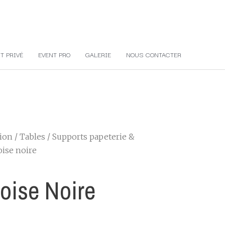
T PRIVÉ
EVENT PRO
GALERIE
NOUS CONTACTER
tion
/
Tables
/
Supports papeterie &
oise noire
oise Noire