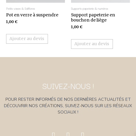
Petits vases & Soliflores
Supports papeterie & numéros
Pot en verre à suspendre
Support papeterie en
bouchon de liège
1,00
€
1,00
€
Ajouter au devis
Ajouter au devis
SUIVEZ-NOUS !
POUR RESTER INFORMÉS DE NOS DERNIÈRES ACTUALITÉS ET
DÉCOUVRIR NOS CRÉATIONS, SUIVEZ-NOUS SUR LES RÉSEAUX
SOCIAUX !