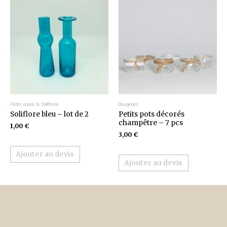
Petits vases & Soliflores
Bougeoirs
Soliflore bleu – lot de 2
Petits pots décorés
champêtre – 7 pcs
1,00
€
3,00
€
Ajouter au devis
Ajouter au devis