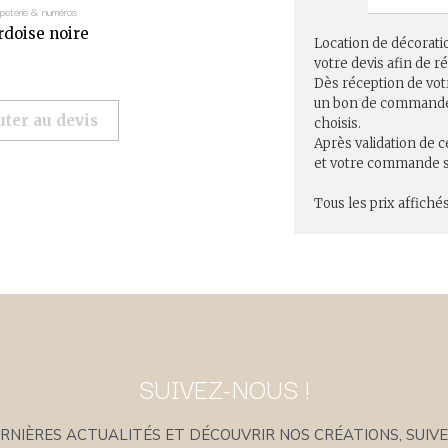
peterie & numéros
rdoise noire
Location de décorati
votre devis afin de 
Dès réception de vot
un bon de commande r
uter au devis
choisis.
Après validation de c
et votre commande se
Tous les prix affichés
SUIVEZ-NOUS !
NIÈRES ACTUALITÉS ET DÉCOUVRIR NOS CRÉATIONS, SUIVE