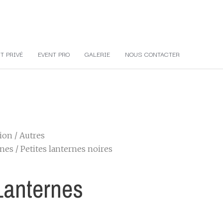
T PRIVÉ
EVENT PRO
GALERIE
NOUS CONTACTER
tion
/
Autres
rnes
/ Petites lanternes noires
Lanternes