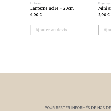
Lanternes
Supports pa
Lanterne noire – 20cm
Mini a
6,00
€
2,00
€
Ajouter au devis
Ajo
POUR RESTER INFORMÉS DE NOS DER