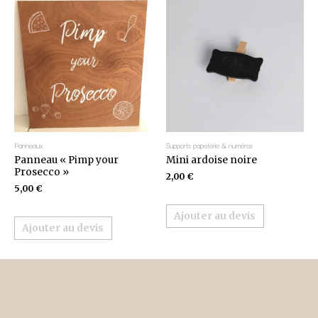
Panneaux
Supports papeterie & numéros
Panneau « Pimp your
Mini ardoise noire
Prosecco »
2,00
€
5,00
€
Ajouter au devis
Ajouter au devis