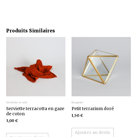
Produits Similaires
Serviettes et sets
Bougeoirs
Serviette terracotta en gaze
Petit terrarium doré
de coton
1,50
€
3,00
€
Ajouter au devis