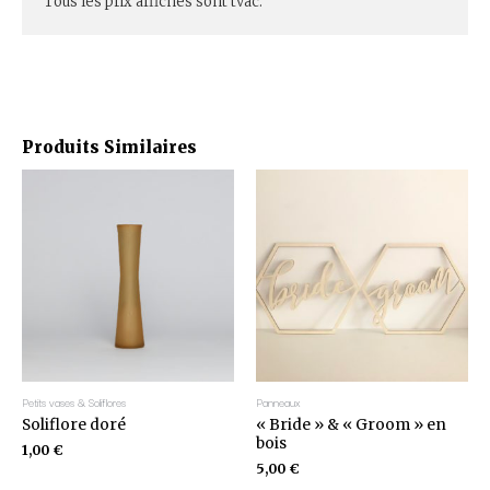
Tous les prix affichés sont tvac.
Produits Similaires
Petits vases & Soliflores
Panneaux
Soliflore doré
« Bride » & « Groom » en
bois
1,00
€
5,00
€