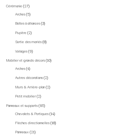
Cérémonie
27
Arches
5
Boîtes à alliances
3
Pupitre
2
Sortie des mariés
8
Voilages
9
Mobilier et grands décors
10
Arches
4
Autres décorations
2
Murs & Arrière-plan
2
Petit mobilier
2
Panneaux et supports
65
Chevalets & Portiques
14
Flèches directionnelles
18
Panneaux
21