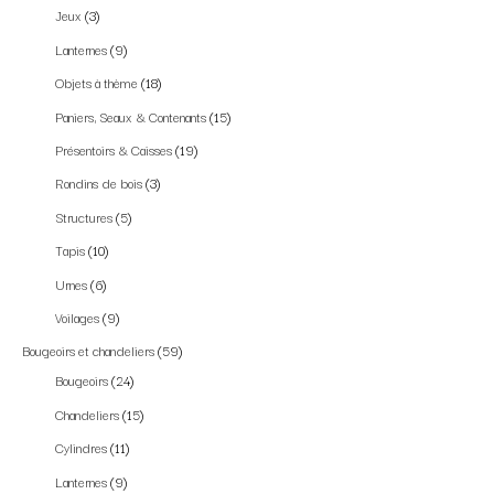
Jeux
3
Lanternes
9
Objets à thème
18
Paniers, Seaux & Contenants
15
Présentoirs & Caisses
19
Rondins de bois
3
Structures
5
Tapis
10
Urnes
6
Voilages
9
Bougeoirs et chandeliers
59
Bougeoirs
24
Chandeliers
15
Cylindres
11
Lanternes
9