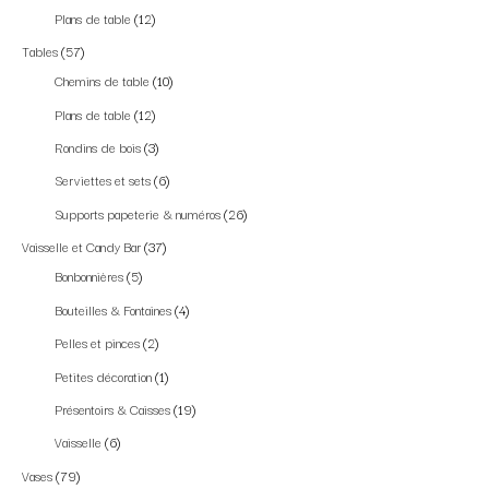
Plans de table
12
Tables
57
Chemins de table
10
Plans de table
12
Rondins de bois
3
Serviettes et sets
6
Supports papeterie & numéros
26
Vaisselle et Candy Bar
37
Bonbonnières
5
Bouteilles & Fontaines
4
Pelles et pinces
2
Petites décoration
1
Présentoirs & Caisses
19
Vaisselle
6
Vases
79