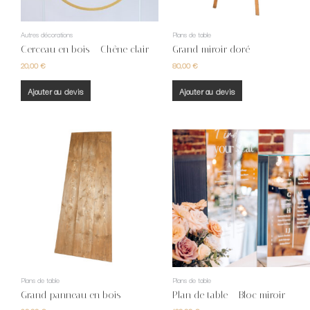
Autres décorations
Plans de table
Cerceau en bois – Chêne clair
Grand miroir doré
20,00
€
80,00
€
Ajouter au devis
Ajouter au devis
Plans de table
Plans de table
Grand panneau en bois
Plan de table – Bloc miroir