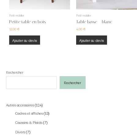
Petit mobilier
Petit mobilier
Petite table en bois
Table basse – blanc
12,00
€
4,00
€
Ajouter au devis
Ajouter au devis
Rechercher
Rechercher
Autres accessoires
124
Cadres et affiches
13
Coussins & Plaids
7
Divers
7