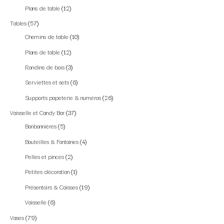
Plans de table
12
Tables
57
Chemins de table
10
Plans de table
12
Rondins de bois
3
Serviettes et sets
6
Supports papeterie & numéros
26
Vaisselle et Candy Bar
37
Bonbonnières
5
Bouteilles & Fontaines
4
Pelles et pinces
2
Petites décoration
1
Présentoirs & Caisses
19
Vaisselle
6
Vases
79