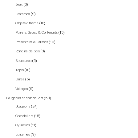
Jeux
3
Lanternes
9
Objets à thème
18
Paniers, Seaux & Contenants
15
Présentoirs & Caisses
19
Rondins de bois
3
Structures
5
Tapis
10
Urnes
6
Voilages
9
Bougeoirs et chandeliers
59
Bougeoirs
24
Chandeliers
15
Cylindres
11
Lanternes
9