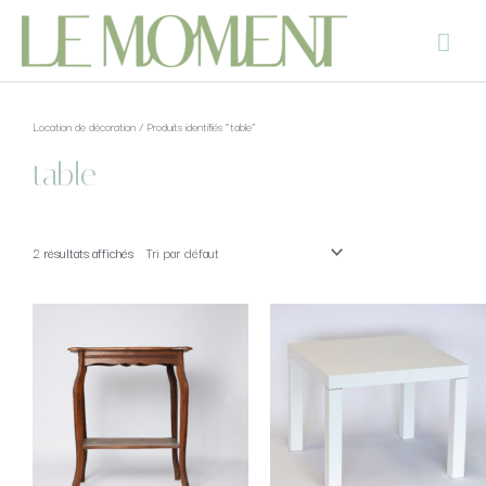
Location de décoration
/ Produits identifiés “table”
table
2 résultats affichés