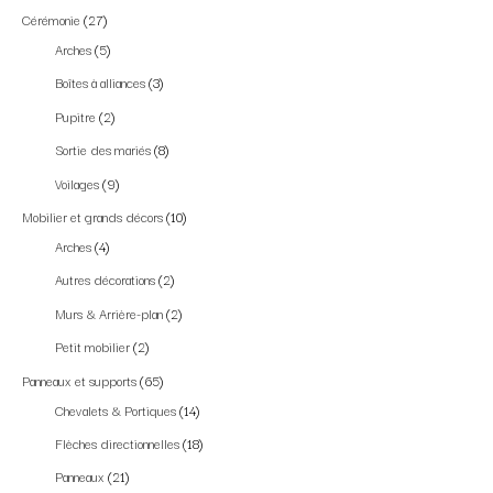
Cérémonie
27
Arches
5
Boîtes à alliances
3
Pupitre
2
Sortie des mariés
8
Voilages
9
Mobilier et grands décors
10
Arches
4
Autres décorations
2
Murs & Arrière-plan
2
Petit mobilier
2
Panneaux et supports
65
Chevalets & Portiques
14
Flèches directionnelles
18
Panneaux
21