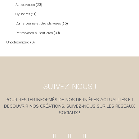
Autres vases
23
Cylindres
11
Dame Jeanne et Grands vases
16
Petits vases & Soliflores
30
Uncategorized
0
SUIVEZ-NOUS !
POUR RESTER INFORMÉS DE NOS DERNIÈRES ACTUALITÉS ET
DÉCOUVRIR NOS CRÉATIONS, SUIVEZ-NOUS SUR LES RÉSEAUX
SOCIAUX !