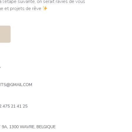
à l’étape suivante, on serait ravies de vous
ge et projets de rêve
s
NTS@GMAIL.COM
2 475 21 41 25
 9A, 1300 WAVRE, BELGIQUE