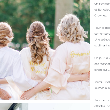
On t’emmène
et Bo, célé
Crawhez.
Pour la déc
contempora
Une scénogr
sublimant c
Ce jour-là,
coordonner 
stress, où 
Merci, Lind
journée si s
Pour un ma
attentes, d