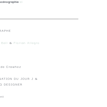
scénographie
ici
RAPHE
 Ball
&
Florian Allegro
 de Crawhez
NATION DU JOUR J &
G DESIGNER
nt