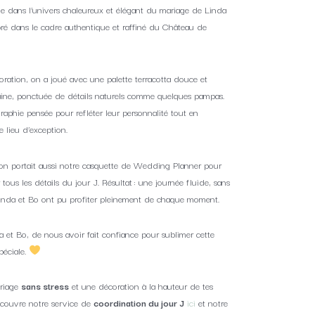
 dans l’univers chaleureux et élégant du mariage de Linda
bré dans le cadre authentique et raffiné du Château de
oration, on a joué avec une palette terracotta douce et
ine, ponctuée de détails naturels comme quelques pampas.
aphie pensée pour refléter leur personnalité tout en
e lieu d’exception.
 on portait aussi notre casquette de Wedding Planner pour
tous les détails du jour J. Résultat : une journée fluide, sans
Linda et Bo ont pu profiter pleinement de chaque moment.
a et Bo, de nous avoir fait confiance pour sublimer cette
péciale.
riage
sans stress
et une décoration à la hauteur de tes
écouvre notre service de
coordination du jour J
ici
et notre