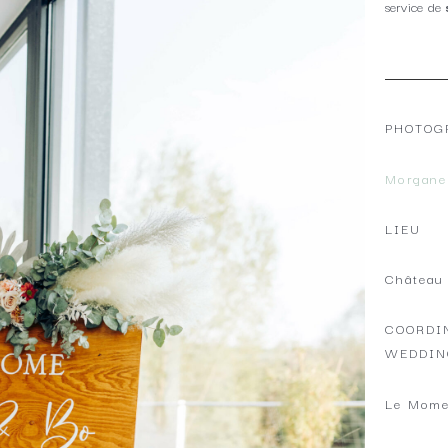
service de
PHOTOG
Morgane
LIEU
Château
COORDI
WEDDIN
Le Mome