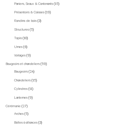
Paniers, Seaux & Contenants
15
Présentoirs & Caisses
19
Rondins de bois
3
Structures
5
Tapis
10
Urnes
6
Voilages
9
Bougeoirs et chandeliers
59
Bougeoirs
24
Chandeliers
15
Cylindres
11
Lanternes
9
Cérémonie
27
Arches
5
Boîtes à alliances
3