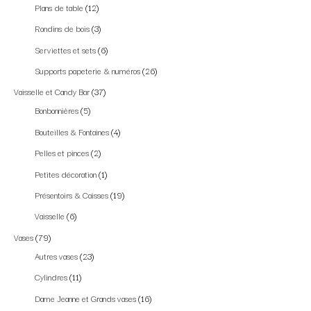
Plans de table
12
Rondins de bois
3
Serviettes et sets
6
Supports papeterie & numéros
26
Vaisselle et Candy Bar
37
Bonbonnières
5
Bouteilles & Fontaines
4
Pelles et pinces
2
Petites décoration
1
Présentoirs & Caisses
19
Vaisselle
6
Vases
79
Autres vases
23
Cylindres
11
Dame Jeanne et Grands vases
16