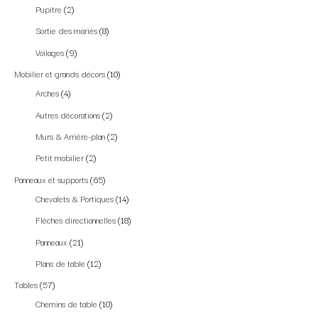
Pupitre
2
Sortie des mariés
8
Voilages
9
Mobilier et grands décors
10
Arches
4
Autres décorations
2
Murs & Arrière-plan
2
Petit mobilier
2
Panneaux et supports
65
Chevalets & Portiques
14
Flèches directionnelles
18
Panneaux
21
Plans de table
12
Tables
57
Chemins de table
10