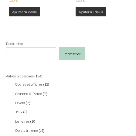
1,00
€
3,00
€
Ajouter au devis
Ajouter au devis
Rechercher
Rechercher
Autres accessoires
124
Cadres et affiches
13
Coussins & Plaids
7
Divers
7
Jeux
3
Lanternes
9
Objets à thème
18