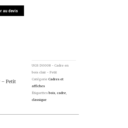
r au devis
UGS
D0008 - Cadre en
bois clair - Petit
Catégorie
Cadres et
 – Petit
affiches
Étiquettes
bois
,
cadre
,
classique