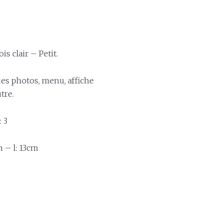
is clair – Petit.
des photos, menu, affiche
tre.
 3
 – l: 13cm