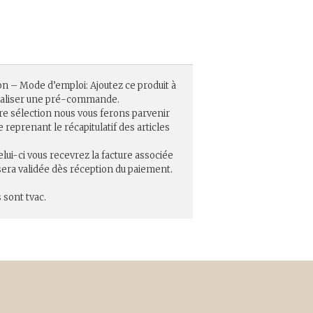
on – Mode d’emploi: Ajoutez ce produit à
réaliser une pré-commande.
re sélection nous vous ferons parvenir
eprenant le récapitulatif des articles
elui-ci vous recevrez la facture associée
ra validée dès réception du paiement.
 sont tvac.