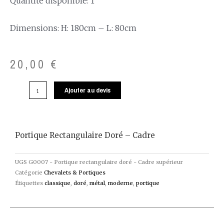
Quantité disponible: 1
Dimensions: H: 180cm – L: 80cm
20,00
€
Ajouter au devis
Portique Rectangulaire Doré – Cadre
UGS
G0007 - Portique rectangulaire doré - Cadre supérieur
Catégorie
Chevalets & Portiques
Étiquettes
classique
,
doré
,
métal
,
moderne
,
portique