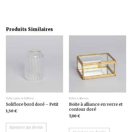
Produits Similaires
Petits vases & Soliflores
Boîtes à alliances
Soliflore bord doré – Petit
Boite à alliance en verre et
contour doré
1,50
€
7,00
€
Ajouter au devis