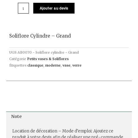
Ajouter au devis
Soliflore Cylindre – Grand
UGS
AB0070 - Soliflore cylindre - Grand
Catégorie
Petits vases & Soliflores
Étiquettes
classique
,
moderne
,
vase
,
verre
Note
Location de décoration – Mode d’emploi: Ajoutez ce
produit à votre devis afin de réaliser une pré-commande.