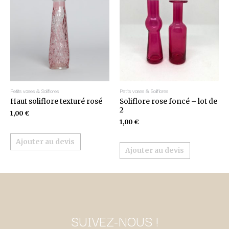
Petits vases & Soliflores
Petits vases & Soliflores
Haut soliflore texturé rosé
Soliflore rose foncé – lot de
2
1,00
€
1,00
€
Ajouter au devis
Ajouter au devis
SUIVEZ-NOUS !