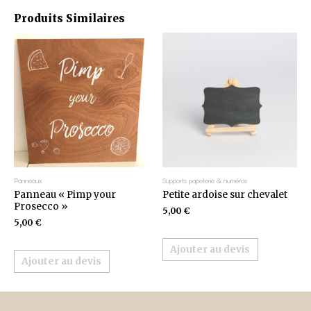
Produits Similaires
Panneaux
Supports papeterie & numéros
Panneau « Pimp your
Petite ardoise sur chevalet
Prosecco »
5,00
€
5,00
€
Ajouter au devis
Ajouter au devis